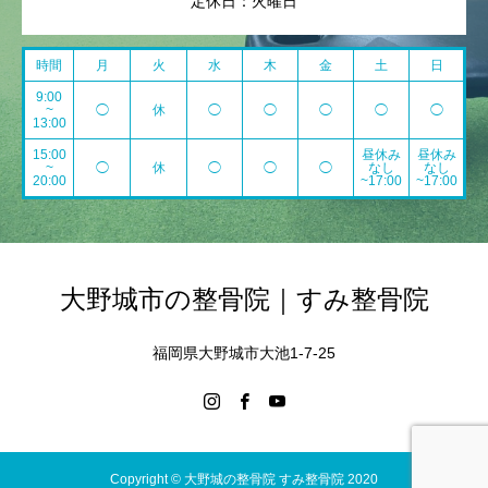
定休日：火曜日
時間
月
火
水
木
金
土
日
9:00
~
◯
休
◯
◯
◯
◯
◯
13:00
15:00
昼休み
昼休み
~
◯
休
◯
◯
◯
なし
なし
20:00
~17:00
~17:00
大野城市の整骨院｜すみ整骨院
福岡県大野城市大池1-7-25
Copyright © 大野城の整骨院 すみ整骨院 2020